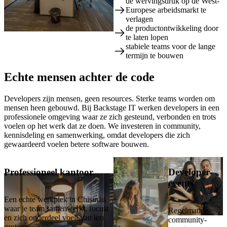
de wervingsdruk op de West-
Europese arbeidsmarkt te
verlagen
de productontwikkeling door
📍 Chișinău, Moldavië: de basis
te laten lopen
van je team, circa 3 uur vliegen
stabiele teams voor de lange
vanaf Amsterdam
termijn te bouwen
Echte
mensen
achter de code
Developers zijn mensen, geen resources. Sterke teams worden om
mensen heen gebouwd. Bij Backstage IT werken developers in een
professionele omgeving waar ze zich gesteund, verbonden en trots
voelen op het werk dat ze doen. We investeren in community,
kennisdeling en samenwerking, omdat developers die zich
gewaardeerd voelen betere software bouwen.
Professioneel kantoor
Developer-
events
Een echte werkplek in Chișinău
waar je team samenwerkt, focust
Regelmatige
en zich onderdeel voelt van iets
community-
groters.