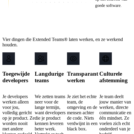
goede software.
Waarom groeiende bedrijven kiezen voor
Backstage IT
Vier dingen die Extended Teams® laten werken, en ze werkend
houden.
Toegewijde
Langdurige
Transparant
Culturele
developers
teams
werken
afstemming
Je developers
We zetten teams
Je ziet het echte
Je team deelt
werken alleen
neer voor de
team, de
jouw manier van
voor jou,
lange termijn,
omgeving en de
werken, directe
volledig gericht
want developers
mensen achter
communicatie en
op je product. Ze
die je product
de code. Niets
één mindset. Ze
worden nooit
kennen leveren
verdwijnt in een
voelen zich echt
met andere
beter werk.
black box.
onderdeel van je