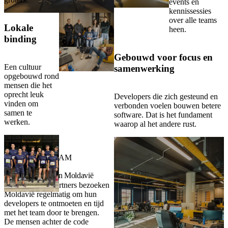
events en
kennissessies
over alle teams
Lokale
heen.
binding
Gebouwd voor focus en
Een cultuur
samenwerking
opgebouwd rond
mensen die het
oprecht leuk
Developers die zich gesteund en
vinden om
verbonden voelen bouwen betere
samen te
software. Dat is het fundament
werken.
waarop al het andere rust.
BEZOEK JE TEAM
Ontmoet je team in Moldavië
Veel van onze partners bezoeken
Moldavië regelmatig om hun
developers te ontmoeten en tijd
met het team door te brengen.
De mensen achter de code