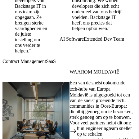
developers van
outsourcing. We wilden
Backstage IT in
developers die zich echt
ons team zijn
onderdeel van ons bedrijf
opgegaan. Ze
voelden. Backstage IT
brengen sterke
heeft ons precies dat
vaardigheden en
helpen opbouwen.”
de juiste
AI Software
Extended Dev Team
instelling om
ons verder te
helpen.”
Contract Management
SaaS
WAAROM MOLDAVIË
Een van de snelst opkomende
tech-hubs van Europa
Moldavië is uitgegroeid tot een
van de snelst groeiende tech-
communities in Oost-Europa:
dichtbij genoeg om te bezoeken,
sterk genoeg om op te bouwen.
Voor veel partners helpt dit om:
hun engineeringteam sneller
op te schalen