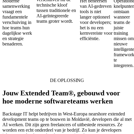
Moderne
Het beheersen
Operatione
technische kloof
samenwerking
van AI-gedreven
knelpunte
tussen traditionele en
vraagt een
tools is niet
ontstaan
AI-geïntegreerde
fundamentele
langer optioneel
wanneer
teams groter wordt.
verschuiving in
voor developers;
teams de
hoe teams hun
het is nu een
juiste
dagelijkse werk
kernvereiste voor
training
en strategie
efficiëntie.
missen om
benaderen.
nieuwe
intelligent
framework
te
integreren.
DE OPLOSSING
Jouw Extended Team®, gebouwd voor
hoe moderne softwareteams werken
Backstage IT helpt bedrijven in West-Europa nearshore extended
development teams op te bouwen in Moldavië, developers die al met
AI werken. Dit zijn geen freelancers of uitbestede resources. Ze
worden een echt onderdeel van je bedrijf. Zo kun je developers