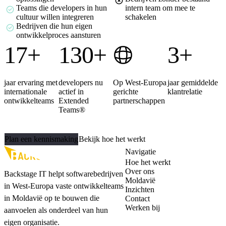
Teams die developers in hun
intern team om mee te
cultuur willen integreren
schakelen
Bedrijven die hun eigen
ontwikkelproces aansturen
17+
130+
3+
jaar ervaring met
developers nu
Op West-Europa
jaar gemiddelde
internationale
actief in
gerichte
klantrelatie
ontwikkelteams
Extended
partnerschappen
Teams®
Klaar om je team uit te breiden?
Plan een kennismaking
Bekijk hoe het werkt
Navigatie
Hoe het werkt
Over ons
Backstage IT helpt softwarebedrijven
Moldavië
in West-Europa vaste ontwikkelteams
Inzichten
in Moldavië op te bouwen die
Contact
Werken bij
aanvoelen als onderdeel van hun
eigen organisatie.