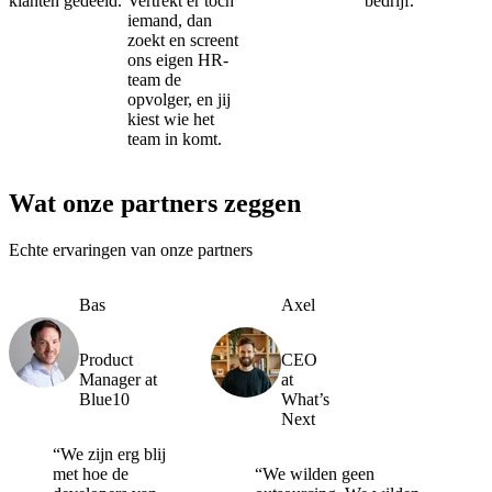
klanten gedeeld.
Vertrekt er toch
bedrijf.
iemand, dan
zoekt en screent
ons eigen HR-
team de
opvolger, en jij
kiest wie het
team in komt.
Wat onze partners zeggen
Echte ervaringen van onze partners
Bas
Axel
Product
CEO
Manager at
at
Blue10
What’s
Next
“We zijn erg blij
met hoe de
“We wilden geen