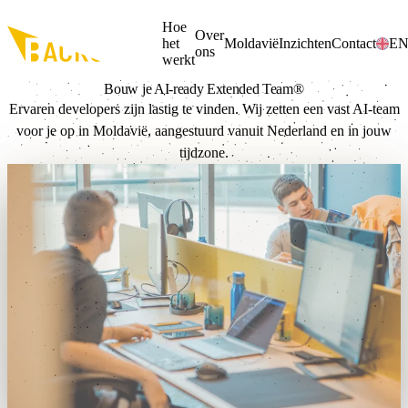
Ga naar de hoofdinhoud
Hoe
Over
het
Moldavië
Inzichten
Contact
E
ons
werkt
Bouw je AI-ready
Extended Team®
Ervaren developers zijn lastig te vinden. Wij zetten een vast AI-team
voor je op in Moldavië, aangestuurd vanuit Nederland en in jouw
tijdzone.