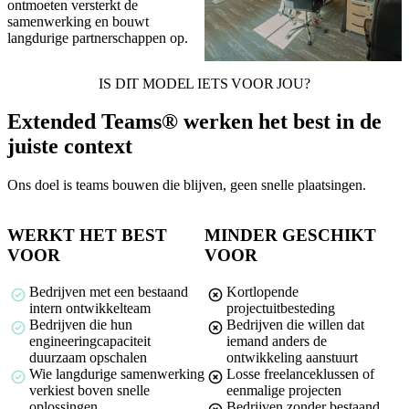
ontmoeten versterkt de
samenwerking en bouwt
langdurige partnerschappen op.
IS DIT MODEL IETS VOOR JOU?
Extended Teams® werken het best in de
juiste context
Ons doel is teams bouwen die blijven, geen snelle plaatsingen.
WERKT HET BEST
MINDER GESCHIKT
VOOR
VOOR
Bedrijven met een bestaand
Kortlopende
intern ontwikkelteam
projectuitbesteding
Bedrijven die hun
Bedrijven die willen dat
engineeringcapaciteit
iemand anders de
duurzaam opschalen
ontwikkeling aanstuurt
Wie langdurige samenwerking
Losse freelanceklussen of
verkiest boven snelle
eenmalige projecten
oplossingen
Bedrijven zonder bestaand